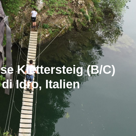
se Klettersteig (B/C)
di Idro, Italien