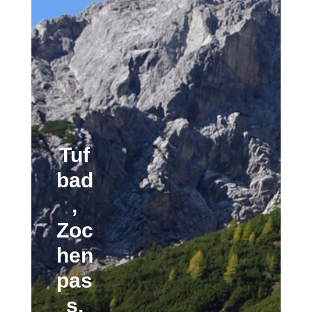
Tuf
bad
,
Zoc
hen
pas
s,