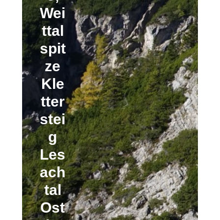
Wei
ttal
spit
ze
Kle
tter
stei
g
Les
ach
tal
Ost