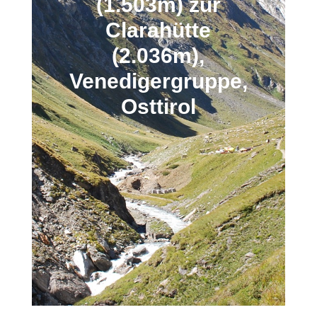
(1.503m) zur
Clarahütte
(2.036m),
Venedigergruppe,
Osttirol