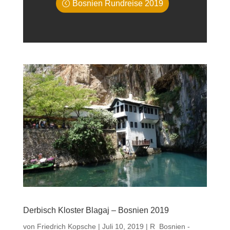
Bosnien Rundreise 2019
Derbisch Kloster Blagaj – Bosnien 2019
von
Friedrich Kopsche
|
Juli 10, 2019
|
R_Bosnien -