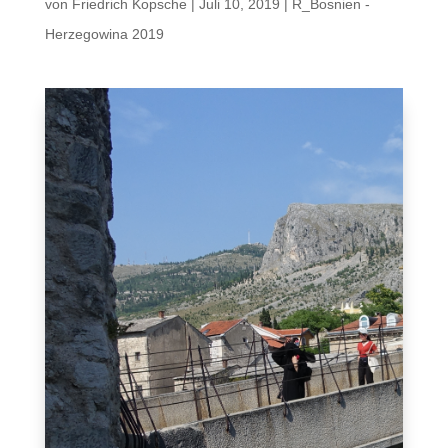
von
Friedrich Kopsche
|
Juli 10, 2019
|
R_Bosnien -
Herzegowina 2019