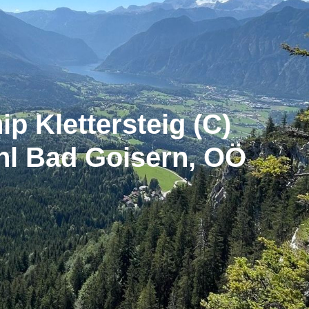
p Klettersteig (C)
hl Bad Goisern, OÖ