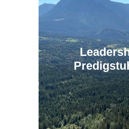
Leadershi
Predigstu