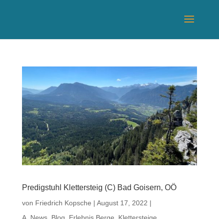
Predigstuhl Klettersteig (C) Bad Goisern, OÖ
von
Friedrich Kopsche
|
August 17, 2022
|
A_News_Blog
,
Erlebnis Berge
,
Klettersteige