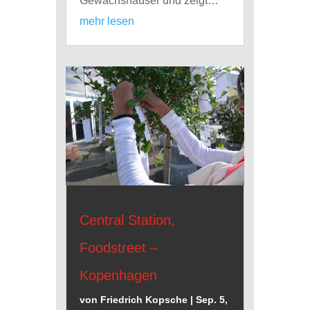
Gewächshäuser und zeigt…
mehr lesen
Central Station,
Foodstreet –
Kopenhagen
von
Friedrich Kopsche
|
Sep. 5,