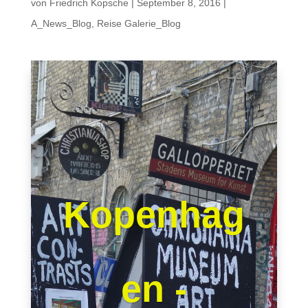
von
Friedrich Kopsche
|
September 8, 2016
|
A_News_Blog
,
Reise Galerie_Blog
Kopenhag
en -