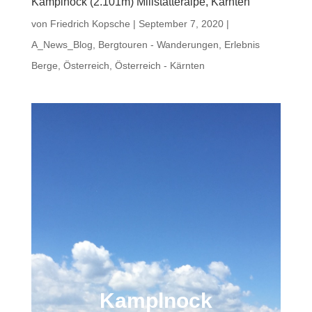
Kamplnock (2.101m) Millstätteralpe, Kärnten
von
Friedrich Kopsche
|
September 7, 2020
|
A_News_Blog
,
Bergtouren - Wanderungen
,
Erlebnis
Berge
,
Österreich
,
Österreich - Kärnten
Kamplnock