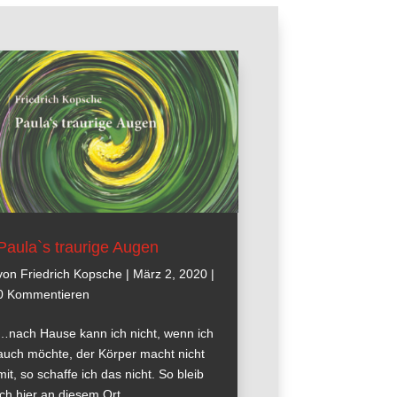
Paula`s traurige Augen
von
Friedrich Kopsche
|
März 2, 2020
|
0 Kommentieren
…nach Hause kann ich nicht, wenn ich
auch möchte, der Körper macht nicht
mit, so schaffe ich das nicht. So bleib
ich hier an diesem Ort…