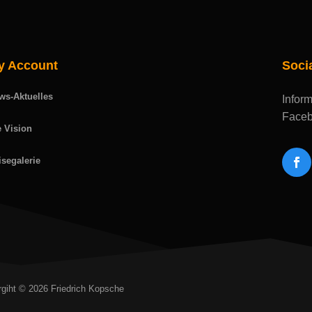
y Account
Soci
ws-Aktuelles
Inform
Faceb
e Vision
isegalerie
giht © 2026 Friedrich Kopsche