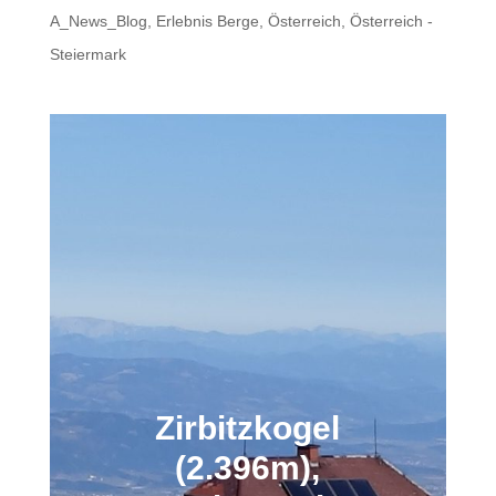
A_News_Blog
,
Erlebnis Berge
,
Österreich
,
Österreich -
Steiermark
Zirbitzkogel
(2.396m),