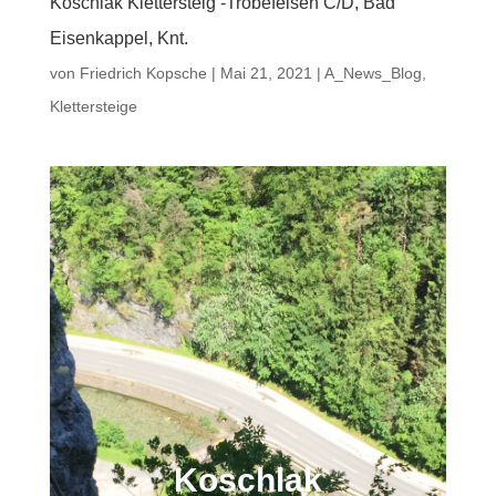
Koschlak Klettersteig -Trobefelsen C/D, Bad
Eisenkappel, Knt.
von
Friedrich Kopsche
|
Mai 21, 2021
|
A_News_Blog
,
Klettersteige
Koschlak