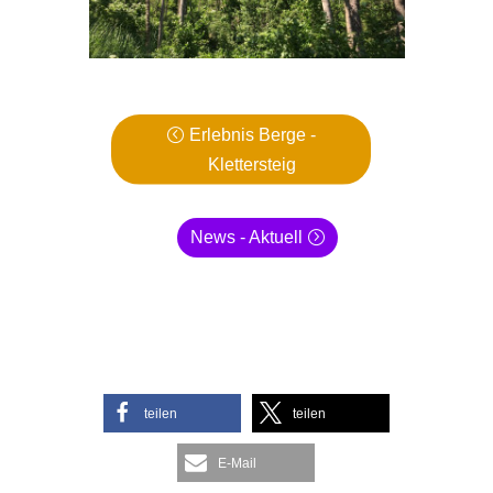
Erlebnis Berge -
Klettersteig
News - Aktuell
teilen
teilen
E-Mail