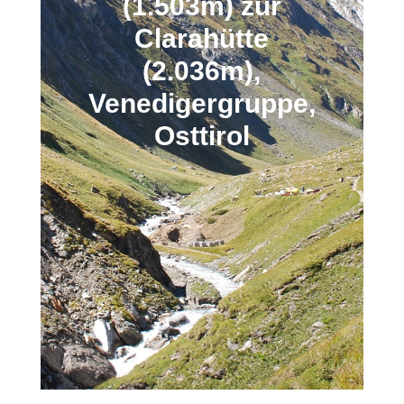
(1.503m) zur
Clarahütte
(2.036m),
Venedigergruppe,
Osttirol