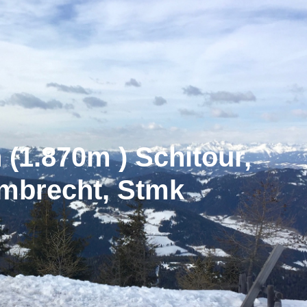
(1.870m ) Schitour,
mbrecht, Stmk