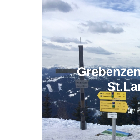
Grebenzen 
St.La