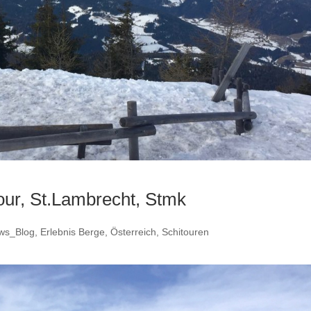
our, St.Lambrecht, Stmk
ws_Blog
,
Erlebnis Berge
,
Österreich
,
Schitouren