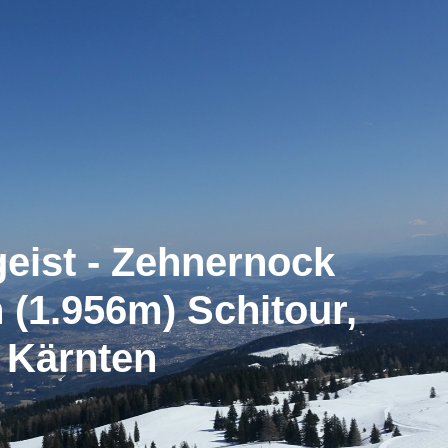
geist - Zehnernock
 (1.956m) Schitour,
Kärnten