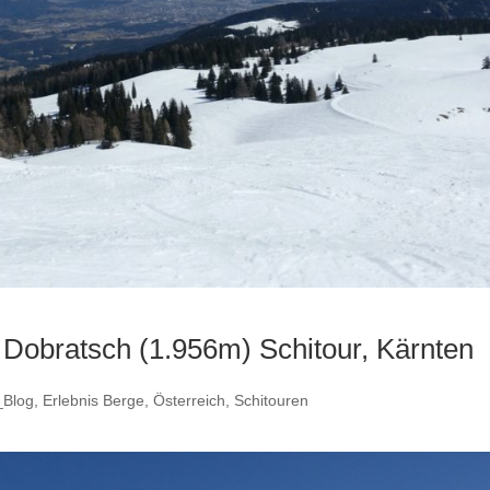
 Dobratsch (1.956m) Schitour, Kärnten
Blog
,
Erlebnis Berge
,
Österreich
,
Schitouren