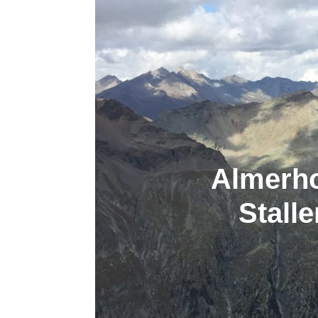
Almerho
Stalle