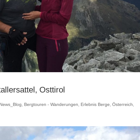
lersattel, Osttirol
News_Blog
,
Bergtouren - Wanderungen
,
Erlebnis Berge
,
Österreich
,