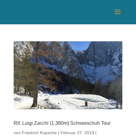
Rif. Luigi Zacchi (1.380m) Schneeschuh Tour
von
Friedrich Kopsche
|
Februar 27, 2019
|