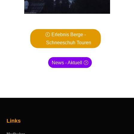
Erlebnis Berge -
Schneeschuh Touren
News - Aktuell
Links