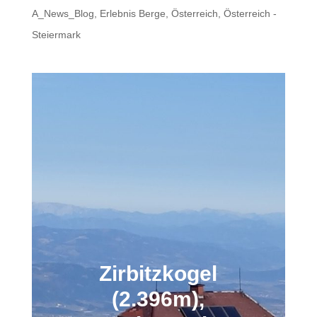
A_News_Blog
,
Erlebnis Berge
,
Österreich
,
Österreich -
Steiermark
Zirbitzkogel
(2.396m),