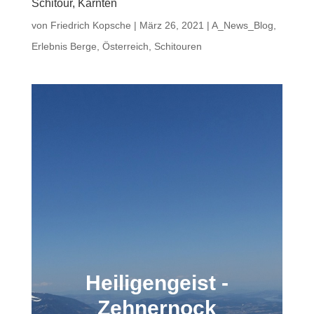
Schitour, Kärnten
von
Friedrich Kopsche
|
März 26, 2021
|
A_News_Blog
,
Erlebnis Berge
,
Österreich
,
Schitouren
Heiligengeist -
Zehnernock