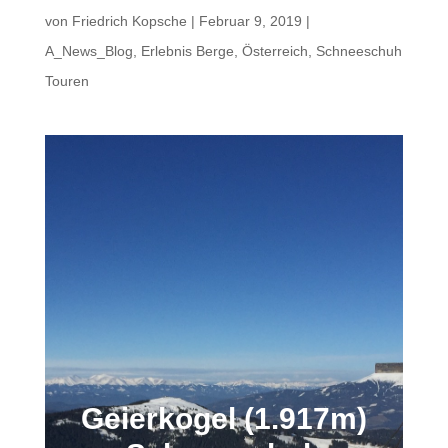
von
Friedrich Kopsche
|
Februar 9, 2019
|
A_News_Blog
,
Erlebnis Berge
,
Österreich
,
Schneeschuh
Touren
Geierkogel (1.917m)