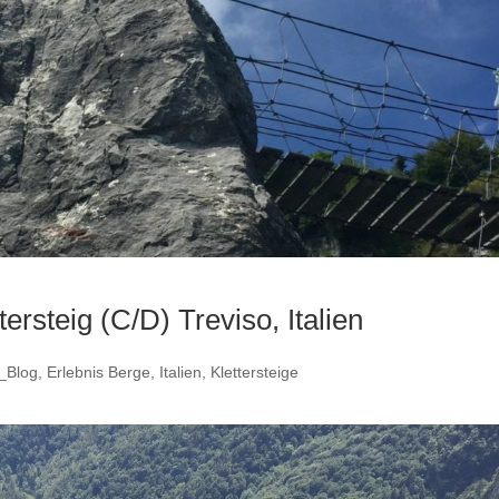
ersteig (C/D) Treviso, Italien
_Blog
,
Erlebnis Berge
,
Italien
,
Klettersteige