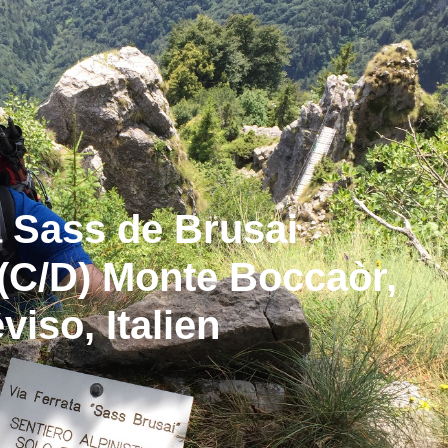
a Sass de Brusai
 (C/D) Monte Boccaòr,
viso, Italien