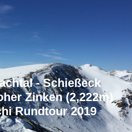
achtal - Schießeck
oher Zinken (2,222m)
chi Rundtour 2019