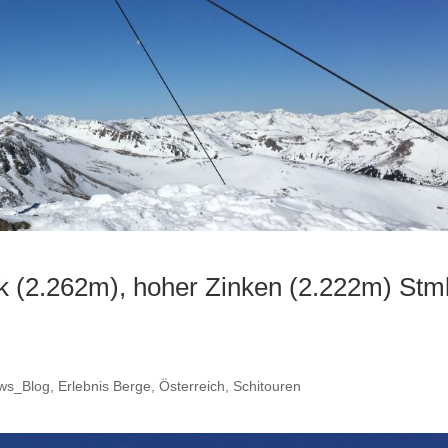
k (2.262m), hoher Zinken (2.222m) Stm
ws_Blog
,
Erlebnis Berge
,
Österreich
,
Schitouren