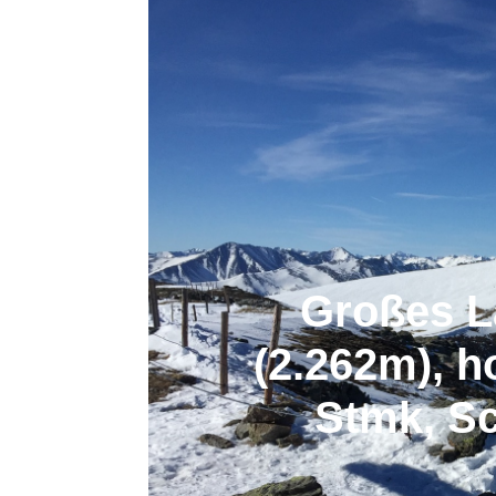
Großes L
(2.262m), h
Stmk, S