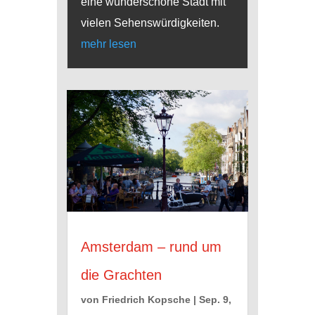
eine wunderschöne Stadt mit
vielen Sehenswürdigkeiten.
mehr lesen
Amsterdam – rund um
die Grachten
von
Friedrich Kopsche
|
Sep. 9,