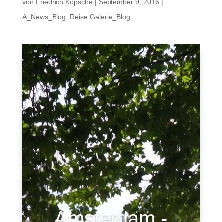
von
Friedrich Kopsche
|
September 9, 2016
|
A_News_Blog
,
Reise Galerie_Blog
Amsterdam -