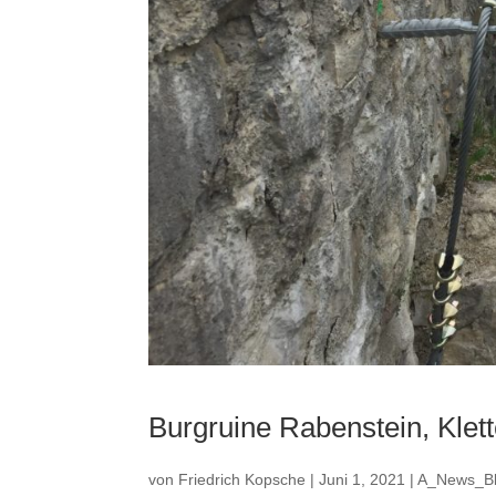
Burgruine Rabenstein, Klet
von
Friedrich Kopsche
|
Juni 1, 2021
|
A_News_B