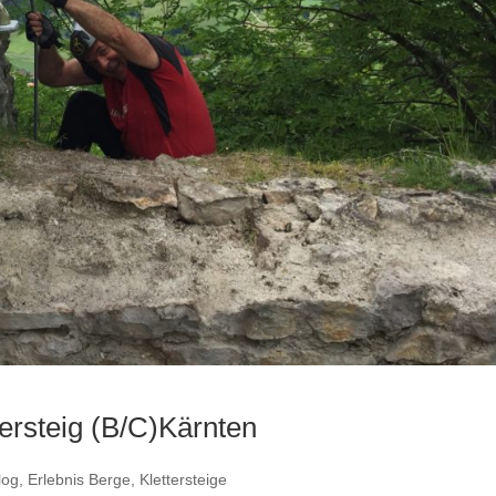
tersteig (B/C)Kärnten
log
,
Erlebnis Berge
,
Klettersteige