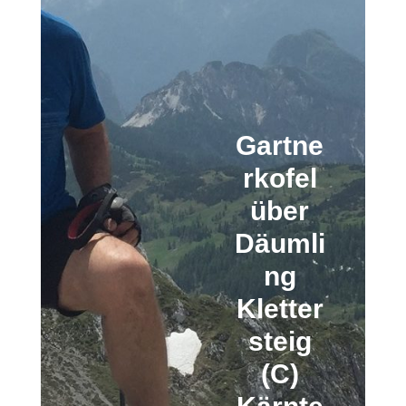
Gartne
rkofel
über
Däumli
ng
Kletter
steig
(C)