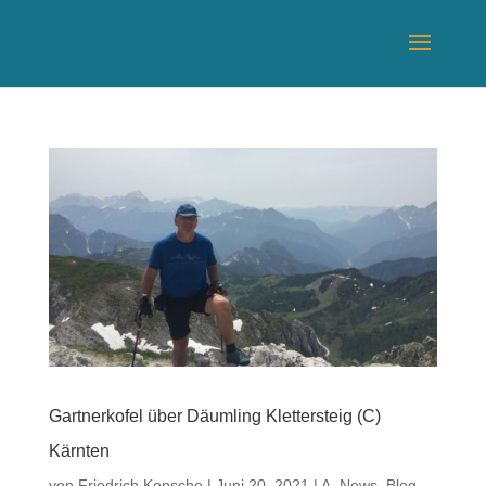
Gartnerkofel über Däumling Klettersteig (C)
Kärnten
von
Friedrich Kopsche
|
Juni 20, 2021
|
A_News_Blog
,