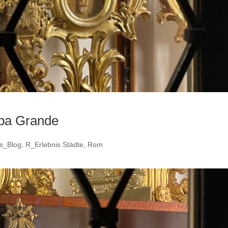
ipa Grande
s_Blog
,
R_Erlebnis Städte
,
Rom