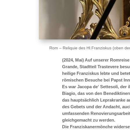
Rom – Reliquie des Hl.Franziskus (oben der 
(2024, Mai) Auf unserer Romreise
Grande, Stadtteil Trastevere besu
heilige Franziskus lebte und bet
römischen Besuche bei Papst Inno
Es war Jacopa de‘ Settesoli, der 
Biagio, das von den Benediktine
das hauptsächlich Leprakranke a
des Gebets und der Andacht, auc
umfassenden Renovierungsarbeite
gleichgemacht zu werden.
Die Franziskanermönche widerset