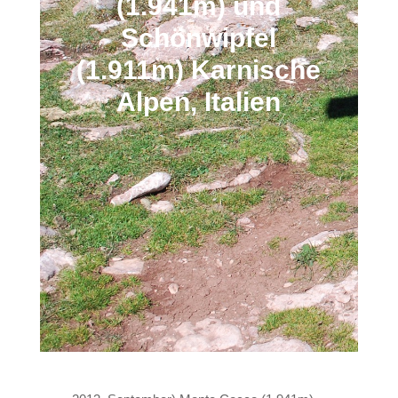
(1.941m) und
Schönwipfel
(1.911m) Karnische
Alpen, Italien