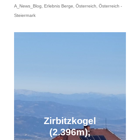
A_News_Blog
,
Erlebnis Berge
,
Österreich
,
Österreich -
Steiermark
Zirbitzkogel
(2.396m),