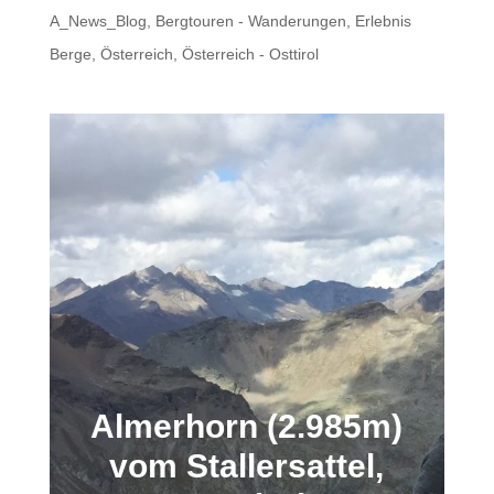
A_News_Blog
,
Bergtouren - Wanderungen
,
Erlebnis
Berge
,
Österreich
,
Österreich - Osttirol
Almerhorn (2.985m)
vom Stallersattel,