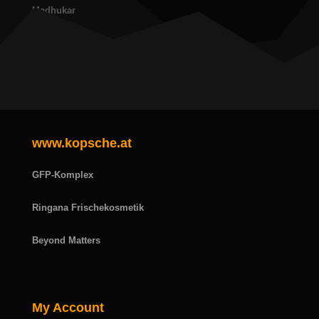
Madhukar
Amma
David Steindl-Rast
www.kopsche.at
GFP-Komplex
Ringana Frischekosmetik
Beyond Matters
My Account