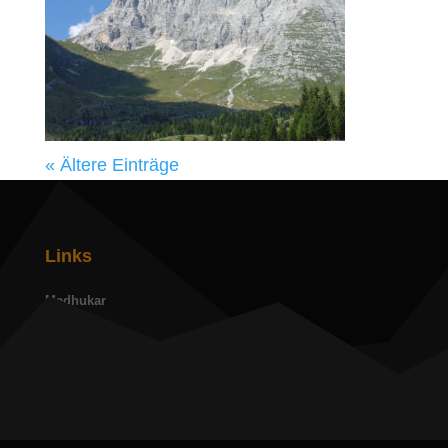
« Ältere Einträge
Links
Madhukar
Amma
David Steindl-Rast