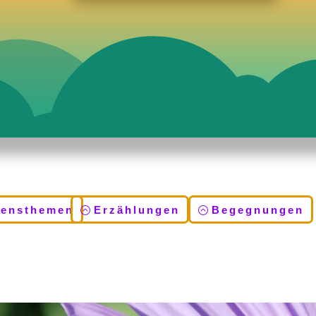
bensthemen
Erzählungen
Begegnungen