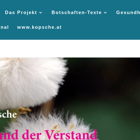
Das Projekt
Botschaften-Texte
Gesundh
nal
www.kopsche.at