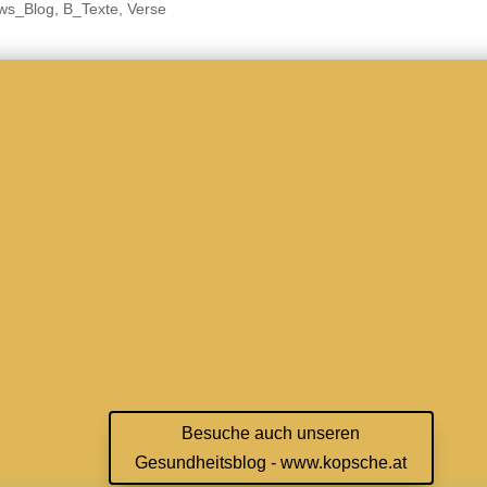
ws_Blog
,
B_Texte
,
Verse
Besuche auch unseren
Gesundheitsblog - www.kopsche.at