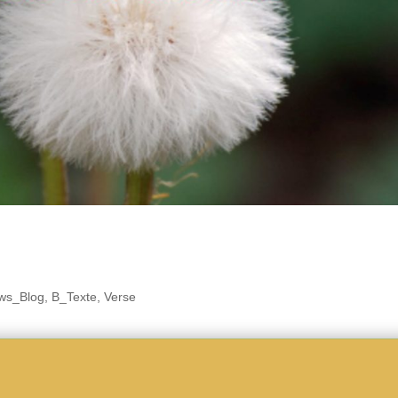
ws_Blog
,
B_Texte
,
Verse