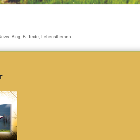
News_Blog
,
B_Texte
,
Lebensthemen
t