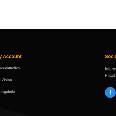
y Account
Soci
ws-Aktuelles
Inform
Faceb
e Vision
isegalerie