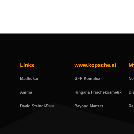
Links
www.kopsche.at
M
Madhukar
GFP-Komplex
Ne
Amma
Ringana Frischekosmetik
Di
David Steindl-Rast
Beyond Matters
Re