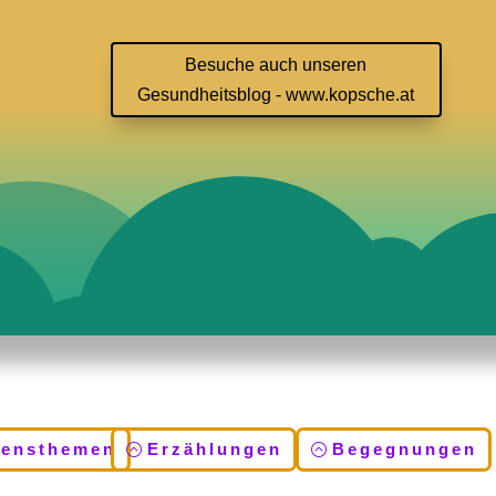
Besuche auch unseren
Gesundheitsblog - www.kopsche.at
bensthemen
Erzählungen
Begegnungen