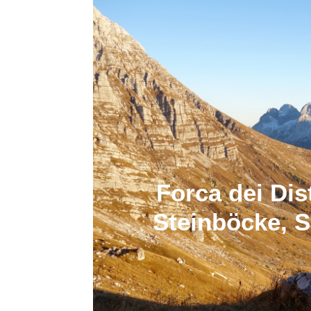
Forca dei Dis
Steinböcke, S