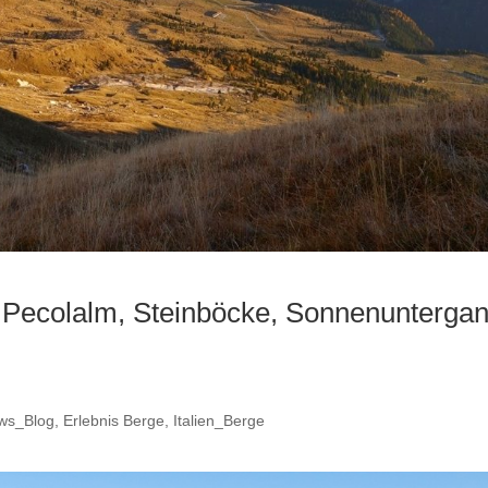
, Pecolalm, Steinböcke, Sonnenuntergan
ws_Blog
,
Erlebnis Berge
,
Italien_Berge