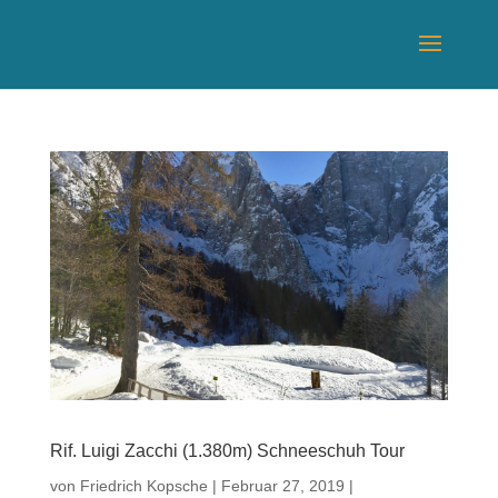
Rif. Luigi Zacchi (1.380m) Schneeschuh Tour
von
Friedrich Kopsche
|
Februar 27, 2019
|