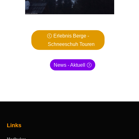
Erlebnis Berge -
Schneeschuh Touren
News - Aktuell
Links