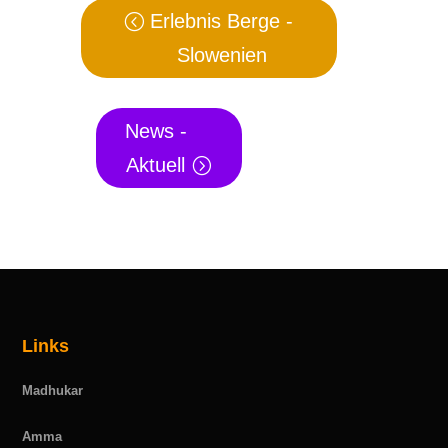
Erlebnis Berge -
Slowenien
News -
Aktuell
Links
Madhukar
Amma