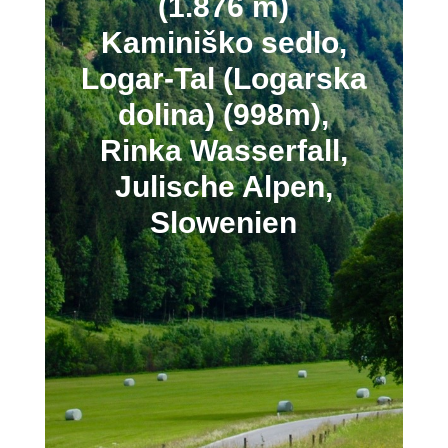
(1.876 m)
Kaminiško sedlo,
Logar-Tal (Logarska
dolina) (998m),
Rinka Wasserfall,
Julische Alpen,
Slowenien