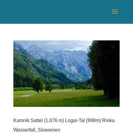
Kamnik Sattel (1.876 m) Logar-Tal (998m) Rinka
Wasserfall, Slowenien