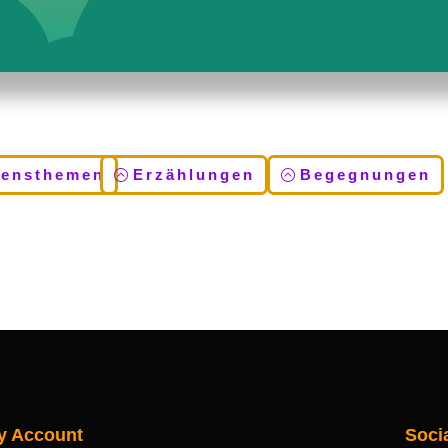
bensthemen
Erzählungen
Begegnungen
y Account
Soci