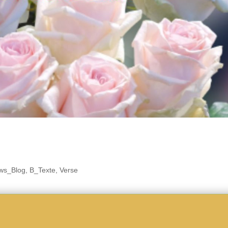
ws_Blog
,
B_Texte
,
Verse