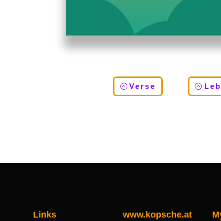
Verse
Le
Links
www.kopsche.at
M