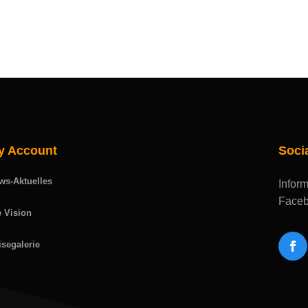
y Account
Soci
ws-Aktuelles
Inform
Faceb
e Vision
isegalerie