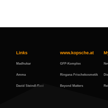
Links
www.kopsche.at
M
Madhukar
GFP-Komplex
Ne
Amma
Ringana Frischekosmetik
Di
David Steindl-Rast
Beyond Matters
Re