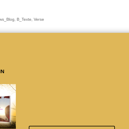
ws_Blog
,
B_Texte
,
Verse
in