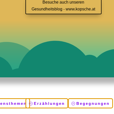
Besuche auch unseren
Gesundheitsblog - www.kopsche.at
bensthemen
Erzählungen
Begegnungen