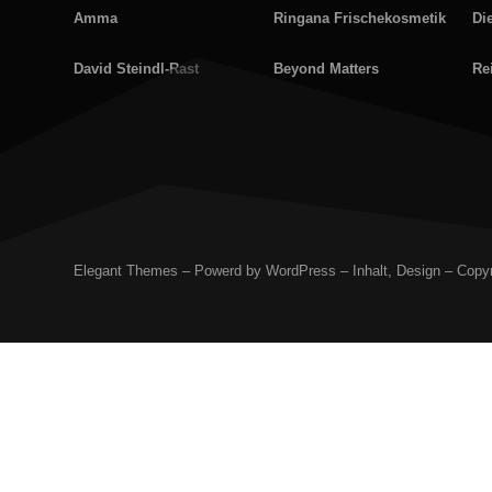
Amma
Ringana Frischekosmetik
Di
David Steindl-Rast
Beyond Matters
Re
Elegant Themes – Powerd by WordPress – Inhalt, Design – Copyr