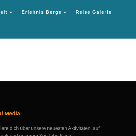
eit
Erlebnis Berge
Reise Galerie
al Media
iere dich über unsere neuesten Aktivitäten, auf
ook und unserem YouTube Kanal.