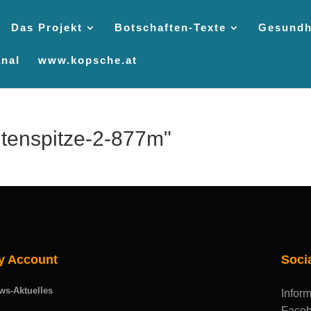
Das Projekt
Botschaften-Texte
Gesundh
nal
www.kopsche.at
itenspitze-2-877m"
y Account
Soci
ws-Aktuelles
Inform
Faceb