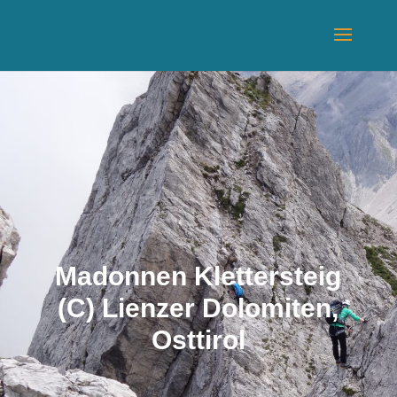
Madonnen Klettersteig
(C) Lienzer Dolomiten,
Osttirol