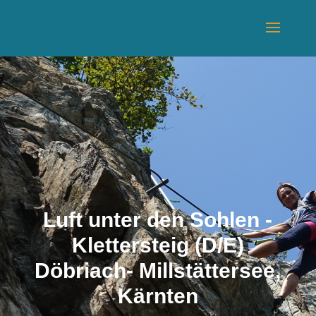
Luft unter den Sohlen -
Klettersteig (D/E)
Döbriach- Millstättersee,
Kärnten