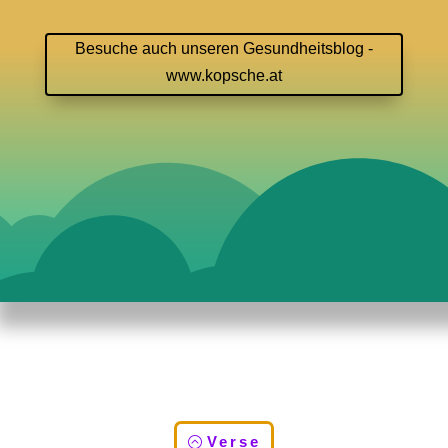
Besuche auch unseren Gesundheitsblog -
www.kopsche.at
Verse