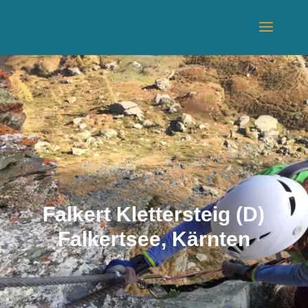
Falkert Klettersteig (D)
Falkertsee, Kärnten