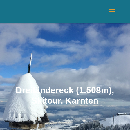
Dreiländereck (1.508m),
Skitour, Kärnten